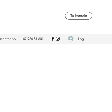
Ta kontakt
Logg inn
ssenter.no
+47 924 81 601