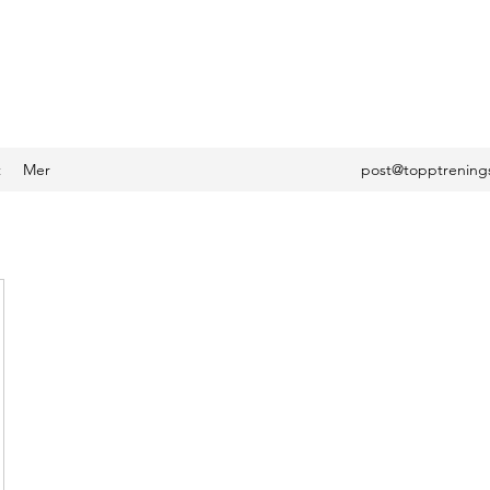
t
Mer
post@topptrening