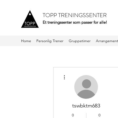
TOPP TRENINGSSENTER
Et treningssenter som passer for alle!
Home
Personlig Trener
Gruppetimer
Arrangemen
Flere handlinger
tswbktm683
0
0