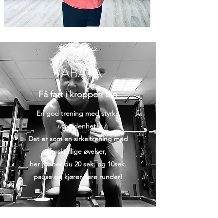
TABATA
Få fart i kroppen din
En god trening med styrke
utholdenhet!
Det er som en sirkeltrening med
forskjellige øvelser,
her jobber du 20 sek. og 10sek.
pause og kjører flere runder!