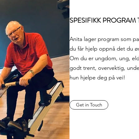
SPESIFIKK PROGRAM 
Anita lager program som pass
du får hjelp oppnå det du 
Om du er ungdom, ung, eldre
godt trent, overvektig, unde
hun hjelpe deg på vei!
Get in Touch