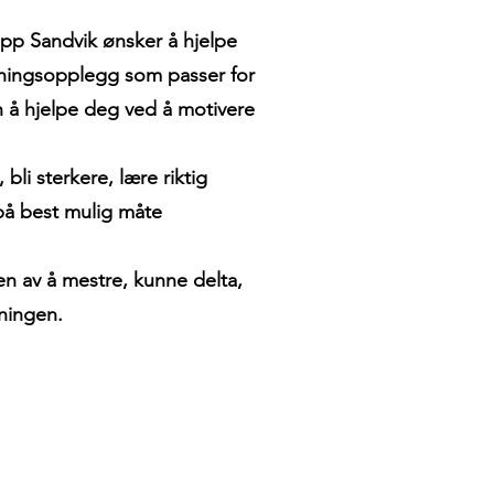
opp Sandvik ønsker å hjelpe
eningsopplegg som passer for
 å hjelpe deg ved å motivere
bli sterkere, lære riktig
på best mulig måte
en av å mestre, kunne delta,
eningen.