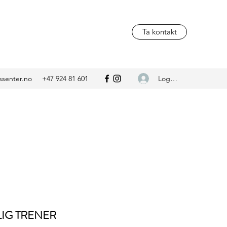
Ta kontakt
Logg inn
ssenter.no
+47 924 81 601
IG TRENER