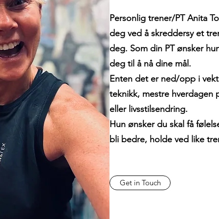
Personlig trener/PT Anita T
deg ved å skreddersy et tr
deg. Som din PT ønsker hun
deg til å nå dine mål.
Enten det er ned/opp i vekt, 
teknikk, mestre hverdagen 
eller livsstilsendring.
Hun ønsker du skal få følels
bli bedre, holde ved like tr
Get in Touch