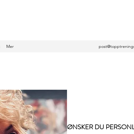
t
Mer
post@topptrening
ØNSKER DU PERSONL