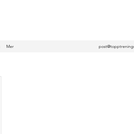
t
Mer
post@topptrening