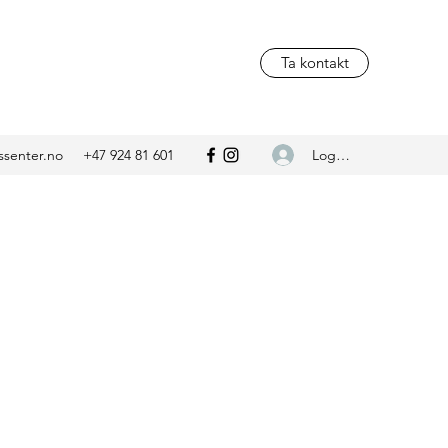
Ta kontakt
Logg inn
ssenter.no
+47 924 81 601