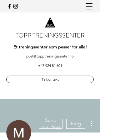
TOPP TRENINGSSENTER
Et treningssenter som passer for alle!
post@topptreningssenter.no
+47 924 81 601
Ta kontakt
Send
Flere handlinger
Følg
melding