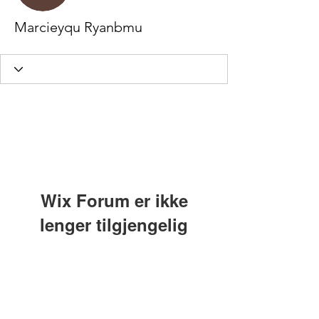
Marcieyqu Ryanbmu
Wix Forum er ikke
lenger tilgjengelig
Denne applikasjonen er avviklet.
Hvis du trenger en fellesskapsapp,
bruk Wix Groups.